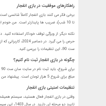
راهکارهای موفقیت در بازی انفجار
تا 10 شب)، ضریب ها پایدارتر است. من خودم این را در 3 ماه گذشته تست کردم. از 100 دور بازی، در ساعات شلوغ 68 بار سود کردم.
ست 90، این تنظیمات را بررسی کنید.
چگونه در بازی انفجار ثبت نام کنیم؟
مبلغ برای شروع 5 هزار تومان است. پیشنهاد من این است که اول با حساب دمو تمرین کنید.
تنظیمات امنیتی بازی انفجار
وقتی در بازی انفجار فعال هستید، سیستم همیشه
تایید دو مرحله ای دارید. در سال 1403، این سیستم از 15 هزار حمله سایبری جلوگیری کرد. پس نگران نباشید— سان ست 90 معتبر است.