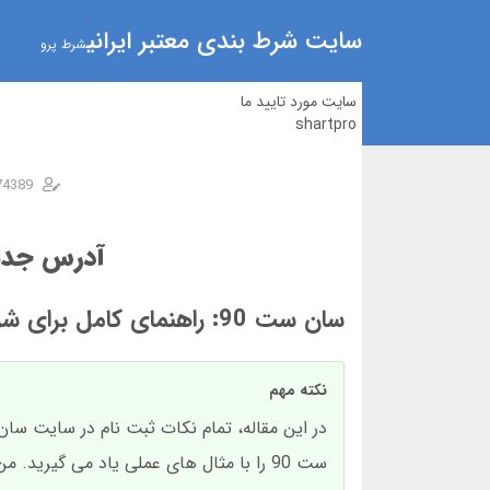
سایت شرط بندی معتبر ایرانی
شرط پرو
سایت مورد تایید ما
shartpro
74389
آدرس جدید سان ست 0
سان ست 90: راهنمای کامل برای شروع شرط بندی با اعتماد
نکته مهم
ست 90 را با مثال های عملی یاد می گیرید. من هر قدم را شخصاً تست کرده ام.