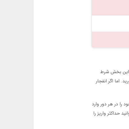
 شما را جلب کرده است. من اولین بار 10 هزار تومان در این بخش شرط
. اما اگر انفجار
 بهترین استراتژی چیست؟ من شخصاً 50 درصد سرمایه خود را در هر دور وارد
مثلاً می توانید حداکثر واریز را