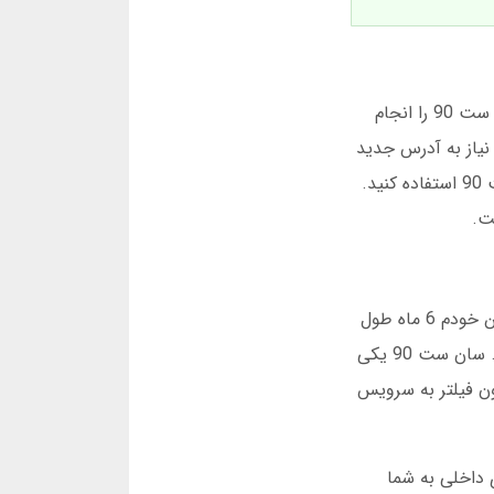
سان ست 90 یک سایت شرط بندی آنلاین است که در سال 1395 تاسیس شد. برای شروع، باید ثبت نام در سایت سان ست 90 را انجام
سایت سان ست 90 گاهی به دلیل فیلترینگ نیاز به آدرس جدید
دارد. اپلیکیشن سان ست 90 برای اندروید و iOS در دسترس است. حتماً از لینک های رسمی برای دانلود برنامه سان ست 90 استفاده کنید.
فرض کنید می خواهید شرط بندی را شروع کنید. اولین چیزی که به ذهن می آید، پیدا کردن یک سایت مطمئن است. من خودم 6 ماه طول
کشید تا به سان ست 90 برسم. چرا؟ چون بسیاری از سایت ها وعده های درخشان می دهند اما در عمل مشکلاتی دارند. سان ست 90 یکی
د تا کاربران بتوانند بدون فیلتر به سرویس
اهنمای داخلی به شما