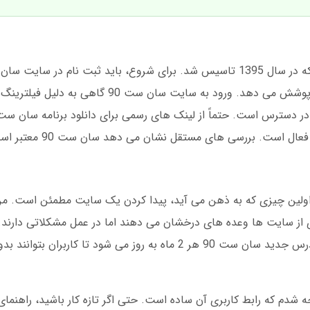
دهید. این پلتفرم بازی انفجار، فوتبال، و تنیس را پوشش می دهد. ورود به 
از قدیمی ترین پلتفرم های فعال در ایران است. آدرس جدید سان ست 90 هر 2 ماه به روز می شو
 بار وارد سان ست 90 شدم، متوجه شدم که رابط کاربری آن ساده است. حتی اگر تازه کار باشید، ر