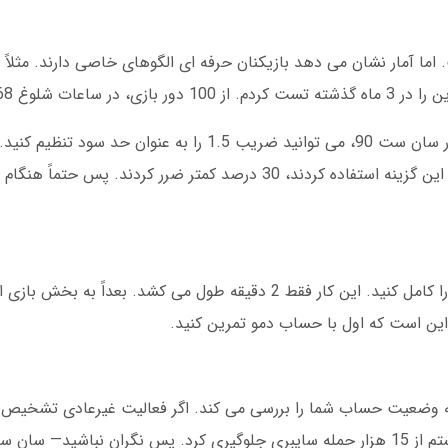
نکته دیگر: از ویژگی توقف خودکار استفاده کنید. در سان ست 90، می توانید ضریب 1.5 را به ع
حرص را می گیرد. در دسامبر 2024، کاربرانی که از این گزینه استفاده کردند، 30 درصد کمتر ضر
برای شروع، باید ثبت نام در سایت سان ست 90 را کامل کنید. این کار فقط 2 دقیقه طول می کشد
 وضعیت حساب شما را بررسی می کند. اگر فعالیت غیرعادی تشخیص دا