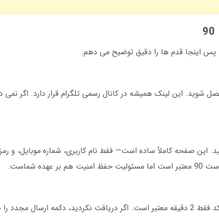
پس اینجا قدم ها را دقیق توضیح می دهم:
س سان ست 90 بدون فیلتر متصل شوید. این لینک همیشه در کانال رسمی تلگرام قرار دارد. اگر ن
د. این صفحه کاملاً ساده است— فقط نام کاربری، شماره موبایل، و رمز عب
ده شماست.
یک کد 4 رقمی به تلفن شما ارسال می شود. این کد فقط 2 دقیقه معتبر است. اگر دریافت نکردید، دکمه ارس