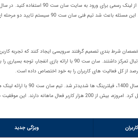
درصد کاربران به لینک های جعلی متصل شده اند. این مسئله باعث شد تیم فن
وع شد. تیمی از متخصصان شرط بندی تصمیم گرفتند سرویسی ایجاد کنند که تجربه کا
باشد. در آن زمان، سایت های مشابه فقط روی فوتبال تمرکز داشتند. سان ست 90 با ارائه بازی 
طی سال ها، چالش های زیادی وجود داشت. در سال 1400، فیل
کانال رسمی سان ست 90 تلگرام، این مشکل را حل کرد. امروزه، بیش از 200 هزار کاربر فعال ماهان
اربران
ویژگی جدید