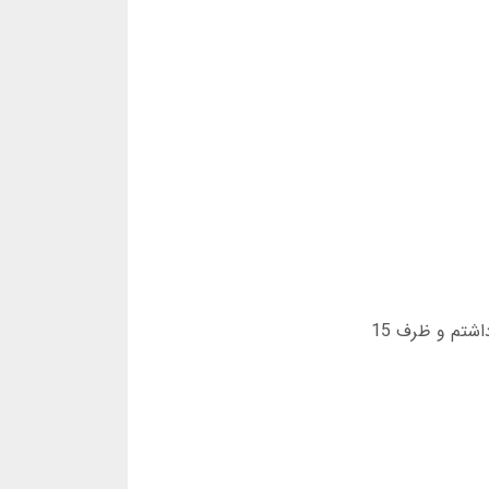
تیم پشتیبانی رکس بت تمام روز آماده پاسخگویی به سوالات شماست. من یک شب ساعت 2 بامداد مشکل در برداشت داشتم و ظرف 15