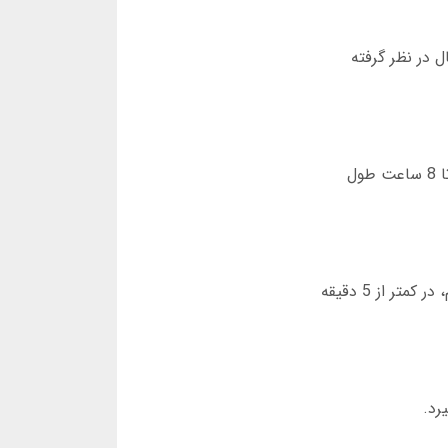
ن فعال در نظر گرفته
بر اساس تجربه شخصی، متوسط زمان برداشت در رکس بت کمتر از 2 ساعت است. البته در ساعات شلوغی ممکن است تا 8 ساعت طول
طراحی سایت به گونه ای است که حتی کاربران تازه کار به راحتی می توانند در آن ناوبری کنند. من اولین بار که وارد شدم، در کمتر از 5 دقیقه
رد.