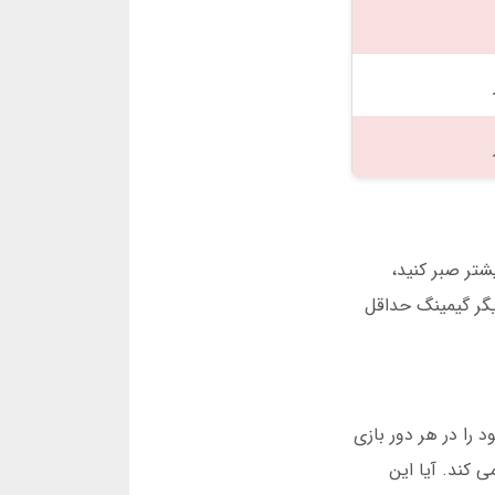
 داده می شود. ضریب شروع از 1x است. هرچه بیشتر صبر کنید،
ین می رود. این سادگی باعث شده 62 درصد کاربران تایگر گیمینگ حداقل
ژی او این است: حداکثر 5 درصد از بانک رول خود را در هر دور بازی
ک را کنترل می کند. آیا این