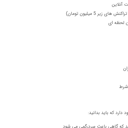
ان لحظه ای
ان
 شرط