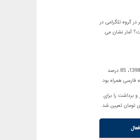
 رابط کاربری فارسی، و پشتیبانی 24 ساعته. یک کاربر در گروه تلگرامی در
مان استاندارد است؟ آمار نشان می
این پلتفرم در سال 1395 با نام اولیه TigerBet راه اندازی شد. فعالیت اصلی آن در زمینه شرط بندی فوتبال بود. تا سال 1398، 85 درصد
به فارسی همراه بود.
ریز و برداشت را برای
فعال