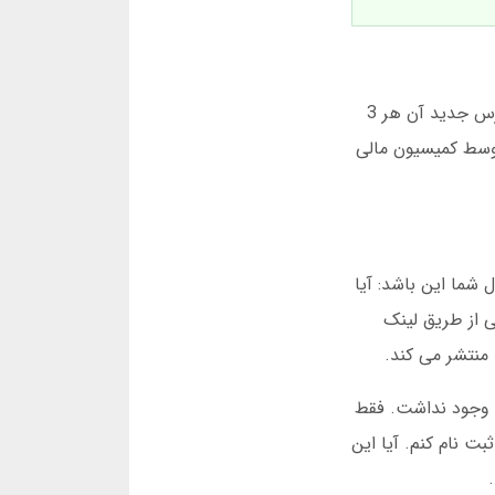
تایگر گیمینگ سایت شرط بندی با بیش از 500 هزار کاربر فعال در ایران است. ثبت نام در آن 5 دقیقه طول می کشد. آدرس جدید آن هر 3
توسط کمیسیون مالی
شما این باشد: آیا
. بر اساس آمار داخلی، 78 درصد کاربران ایرانی از طریق لینک
منتشر می کند.
ی پررنگی وجود نداشت. فقط
دگی باعث شد 15 دقیقه در سایت بمانم و ثبت نام کنم. آیا این