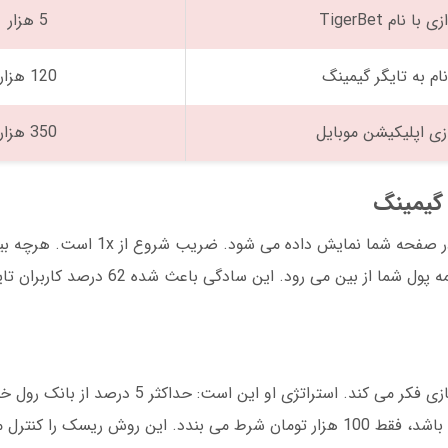
 با نام TigerBet
5 هزار
نام به تایگر گیمینگ
120 هزار
ازی اپلیکیشن موبایل
350 هزار
 گیمینگ
بازی انفجار چیست؟ تصور کنید یک هویج راکت در صفحه شما نمایش
ضریب بالاتر می رود. اما اگر راکت منفجر شود، همه پول شما از ب
یک دوستم در اصفهان هر شب بعد از کار به این بازی فکر می کند. استرات
می کند. مثلا اگر 2 میلیون تومان در حساب داشته باشد، فقط 100 هزار تومان شرط می بندد. این روش ریس