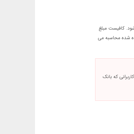
شود. کافیست مبلغ
ده شده محاسبه می
یک دور بازی انفجار شرط نبندید. آمار مارس 2025 نشان می دهد 89 درصد کاربرانی که بانک