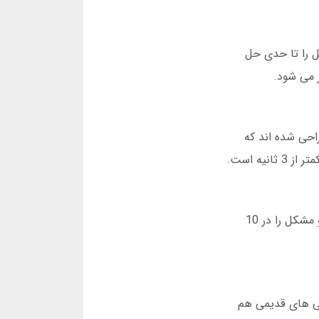
ل را تا حدی حل
 می شود.
احی شده اند که
یک بار ساعت 2 شب مجبور شدم با پشتیبانی صحبت کنم چون واریزی من ثبت نشده بود. به شگفتی من، پاسخ دادند و مشکل را در 10
شی های قدیمی هم