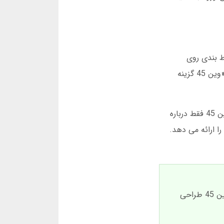
 بندی روی
مسابقات فوتبال انجام دهید. شما هیجان زده می پرسید: «کجا می توانیم این کار را انجام دهیم؟» او با لبخند می گوید: «وین 45 گزینه
وین 45 یک پلتفرم شرط بندی آنلاین است که در سال های اخیر محبوبیت زیادی پیدا کرده است. برخلاف تصور اولیه، وین 45 فقط درباره
فوتبال نیست. این سایت طیف وسیعی از بازی ها از جمله بازی انفجار، پوکر، و حتی شرط بندی روی مسابقات e-sports را ارائه می دهد.
وین 45 معتبر است اما حتما از آدرس جدید وین 45 استفاده کنید. سایت های جعلی زیادی وجود دارند که شبیه به وین 45 طراحی