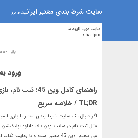
سایت شرط بندی معتبر ایرانی
شرط پرو
سایت مورد تایید ما
shartpro
4389
ورود به وین 45 | آدرس
راهنمای کامل وین 45: ثبت نام، بازی انفجار، و نکات کلیدی برای شروع
TL;DR / خلاصه سریع
می دهیم. وین 45 معتبر است و با ر