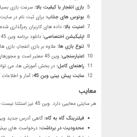
بازی انفجار با کیفیت بالا:
سرعت بازی بسیا
بونوس های جذاب:
برای ثبت نام در سایت وین 45، بونوس خوشامدگویی دریا
امنیت بالا:
داده های کاربران رمزگذاری شده 
اپلیکیشن اختصاصی:
دانلود برنامه وین 45 برای اندروید و iOS امکان پذیر است.
تنوع بازی ها:
علاوه بر بازی انفجار، بازی ه
اعتبارسنجی:
وین 45 معتبر است و مجوزهای لازم را دارد.
راهنمای کامل:
در بخش آموزش ها، می توانید
سایت پیش بینی وین 45:
آمار و اطلاعات ک
معایب
هر سایتی معایبی دارد. وین 45 نیز استثنا نیست:
فیلترینگ گاه به گاه:
گاهی آدرس جدید وین 45 تغییر می کند و نیاز به جستجوی لینک جدید د
محدودیت در برداشت:
درخواست های بیش از 10 میلیون تومان ممکن است 24 ساعت