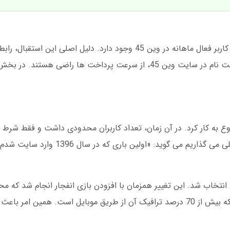
در دسامبر 2024، آمار نشان داد بیش از 200 هزار کاربر فعال ماهانه در وین 45 وجود دارد. دلیل اص
بازی های متنوع است. بسیاری از کاربران بعد از ثبت نام در سایت وین 45، از سرعت پرداخت ها 
ه «بت استار» شروع به کار کرد. در آن زمان، تعداد کاربران محدودی داشت و فقط شر
ارائه می شد. یکی از کاربران قدیمی که نامش را علی می گذاریم می گوید
در سال 1398، سایت بازطراحی شد و نام وین 45 انتخاب شد. این تغییر همزمان با افزودن بازی انفجار انجام 
دوچندان کرد. در مارس 2025، وین 45 اعلام کرد که بیش از 70 درصد ترافیک آن از طریق موبایل است. ه