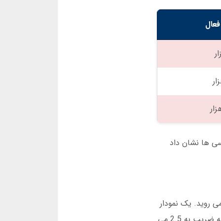
فعال
 شد. اما بررسی ها نشان داد
 می روید. یک نمودار
شبیه به شکل زیر نمایش داده می شود. شما 50 هزار تومان شرط می بندید. ضریب شروع از 1.00 است. بعد از چند ثانیه ضریب به 2.5 می