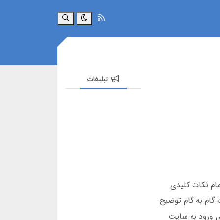
جستجو
تبلیغات
د. در این مقاله تمام نکات کلیدی
ن 45 بدون فیلتر، وین 45 تلگرام، و آدرس جدید وین 45 را به صورت گام به گام توضیح
رای ورود به سایت