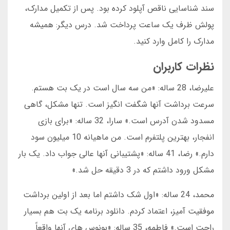
سند شناسایی ناقص آپلود کرده بود. پس از تکمیل مدارک،
پولش ظرف یک ساعت پرداخت شد. درس دیگر: همیشه
مدارک را کامل وارد کنید.
نظرات کاربران
علیرضا، 28 ساله: «من سه سال است در یک بت هستم.
سرعت برداشت آنها شگفت انگیز است. تنها مشکل، گاهی
مسدود شدن آدرس است.» سارا، 32 ساله: «برای بازی
انفجار، بهترین پلتفرم است. من ماهیانه 10 میلیون سود
دارم.» رضا، 41 ساله: «پشتیبانی آنها عالی جواب داد. یک بار
مشکل ورود داشتم که در 3 دقیقه حل شد.»
محمد، 24 ساله: «اول شک داشتم اما بعد از اولین برداشت
موفقیت آمیز، اعتماد کردم. دانلود برنامه یک بت هم بسیار
راحت است.» فاطمه، 35 ساله: «بونوس های آنها واقعاً