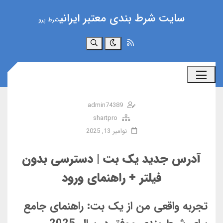
سایت شرط بندی معتبر ایرانی
شرط پرو
جستجو
admin74389
shartpro
نوامبر 13, 2025
آدرس جدید یک بت | دسترسی بدون
فیلتر + راهنمای ورود
تجربه واقعی من از یک بت: راهنمای جامع