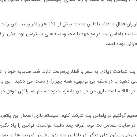
آمار داخلی نشان می دهد در سال 1402، تعداد کاربران فعال ماهانه یلماس بت به 
د سایت یلماس بت در مواجهه با محدودیت های دسترسی بود. یکی از ن
حرانی بوده است.
س بت شباهت زیادی به سفر با قطار پرسرعت دارد. شما سرمایه خود را د
فزایش می دهید یا در لحظه بی توجهی، همه چیز را از دست می دهید. این با
هیجان، قلب تپنده یلماس بت محسوب می شود. در 800 ساعت بازی من در این پلتفرم، متوجه شدم استراتژی مو
در تیرماه 1403، با دوستانم تصمیم گرفتیم در یلماس بت شرکت کنیم. سیستم بازی انفجار این پ
 در سایت یلماس بت بود، ظرف چند دقیقه توانست قوانین را یاد بگیرد.
ف برخی پلتفرم های دیگر، در یلماس بت بدون فیلتر، ضریب ها به صور