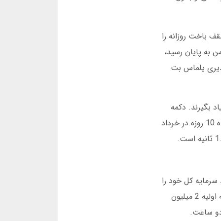
ف باخت روزانه را
از پیش تعیین شده من به پایان رسید،
ذیری یلماس بت
د ظرف 5 دقیقه، تمام کنترل ها را یاد بگیرند. دکمه
های شرط بندی در پایین صفحه قرار دارند و تغییرات ضریب به صورت نمودار رنگی نمایش داده می شود. در یک مشاهده 10 روزه در خرداد
ت، یک الگوی مشخص در بازی انفجار کشف کردم. موفق ترین کاربران، حداکثر 5 درصد سرمایه کل خود را
در هر دور بازی به خطر نمی اندازند. یک بعد از ظهر در آبان 1402، این استراتژی را به صورت عملی تست کردم. با سرمایه اولیه 2 میلیون