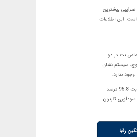
 ضرایبی بیشترین
ن 2.5 تا 3.5، بهترین نتیجه را داشته است. این اطلاعات
وت یلماس بت در دو
روج، سیستم نشان
وجود ندارد.
آمار داخلی که در فوریه 2025 منتشر شد، نشان می دهد ضریب بازگشت به بازیکن (RTP) در بخش بازی انفجار یلماس بت 96.8 درصد
گیری در سودآوری کاربران
گین رقبا