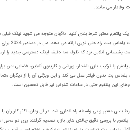
ی خواهید در یک پلتفرم معتبر شرط بندی کنید. ناگهان متوجه می شوید لینک قبل
اینجاست که یلماس بت با ارائه آدرس ج
عت پشتیبانی آنلاین بود که ظرف سه دقیقه لینک دسترسی جدید را ارسا
فرم با ترکیب بازی انفجار، ورزشی و کازینوی آنلاین، فضایی امن بر
، یلماس بت بدون فیلتر عمل می کند و این ویژگی آن را از دیگران متم
ای این پلتفرم حتی در ساعات شلوغی نیز قابل تحسین است.
 ارائه خدمات شرط بندی معتبر و بی واسطه راه اندازی شد. در آن زمان، اکثر کاربر
 پلتفرم با بررسی دقیق چالش های بازار، تصمیم گرفتند روی دو محور اص
پایداری دسترسی و سرعت تراکنش ها. تا سال 1400، یلماس بت توانست با راه اندازی اپلیکیشن اختصاصی، ق