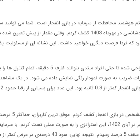
 هوشمند محافظت از سرمایه در بازی انفجار است. شما می توانید سق
تعیین کنید. شخصاً این ویژگی را پس از یک روز بدشانسی در مهرماه 1403 کشف کردم. وقتی مقدار 
 کرد که فردا فرصت دیگری خواهید داشت. این نشانه ای از مسئولیت پ
تجربه کاربری در بخش بازی انفجار یلماس بت طراحی شده تا حتی افراد مبتدی بتوانن
پس از 18 ماه فعالیت در یلماس ب