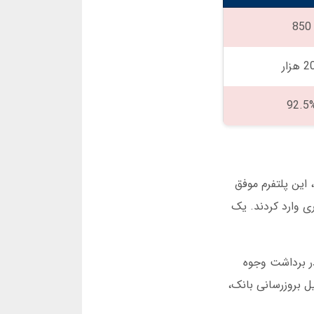
850
هزار
92.5
مزیت اول و مهم یلماس بت، دسترسی پایدار از طریق آدرس جدید سایت یلماس بت است. در سه ماهه اول سال 1404، این پلتفرم موفق
ری وارد کردند. یک
لماس بت است. در ساعت 3 بامداد 28 اردیبهشت 1404، مشکلی در برداشت وجوه
لیل بروزرسانی بانک،