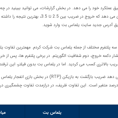
 عملکرد خود را می دهد. در بخش گزارشات، می توانید ببینید در چه
موفقیت را داشته اید. داده های شخصی من نشان می دهد که خروج در ضریب بی
یق آدرس جدید سایت یلماس بت وارد شوید.
ر آذر 1403، من همزمان در سه پلتفرم مختلف از جمله یلماس بت شرکت کردم. مهمترین تفا
ر دکمه خروج، دوم شفافیت الگوریتم. در برخی پلتفرم ها، پس از خ
ریب بالاتری کسب می کردید. اما در یلماس بت بدون فیلتر، این ترفند 
ت. این عدد برای رقبای مستقیم بین 91 تا 94 درصد متغیر است. این تفاوت ظریف، در درازمدت تفاوت چشم
یلماس بت
میان