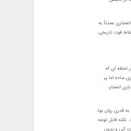
بیش از 120 هزار نفر رسید. این رشد انفجاری عمدتاً به
قاط قوت تاریخی
ر لحظه ای که
زی ساده اما پر
فق در بازی انفجار،
لتفرم به قدری روان بود
 نکته قابل توجه
ت آنی و بدون