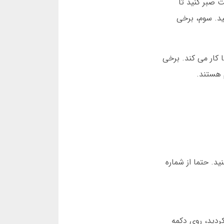
هم وجود دارد. اول اینکه فرآیند تایید هویت کمی طولانی است. باید حداقل 24 ساعت صبر کنید تا
 تومان در ماه برداشت کنید. سوم، برخی
کار می کند. برخی
 هستند.
ید. حتما از شماره
افت نکردید، روی دکمه