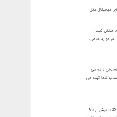
های دیجیتال مثل
 منتقل کنید.
 زمان تسویه حساب معمولا 24 ساعت کاری است. در موارد خاص،
نمایش داده می
 حساب شما ثبت می
بسیاری از کاربران نگران کلاهبرداری در زینگا پوکر هستند. اما آمار ها نشان می دهد که این سایت معتبر است. در سال 2024، بیش از 95