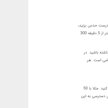
ر درست حدس بزنید،
سود شما چندین برابر می شود. من شخصا اولین باری که این بازی را امتحان کردم، با 20 هزار تومان شروع کردم و در کمتر از 5 دقیقه 300
اشته باشید. در
 الزامی است. هر
برای موفقیت در بازی انفجار زینگا پوکر، باید استراتژی مناسبی داشته باشید. من پیشنهاد می کنم ابتدا با مبالغ کم شروع کنید. مثلا با 50
پوکر برای دسترسی به این